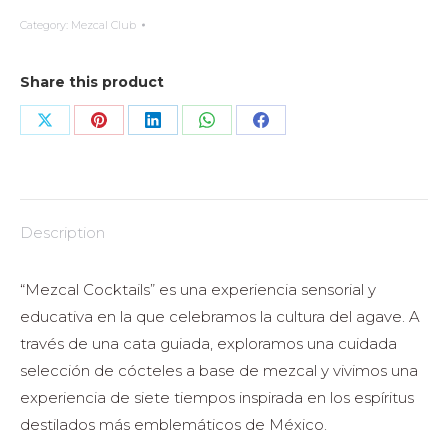
Category:
Mezcal Club
Share this product
Share
Share
Share
Share
Share
on
on
on
on
on
X
Pinterest
LinkedIn
WhatsApp
Facebook
Description
“Mezcal Cocktails” es una experiencia sensorial y
educativa en la que celebramos la cultura del agave. A
través de una cata guiada, exploramos una cuidada
selección de cócteles a base de mezcal y vivimos una
experiencia de siete tiempos inspirada en los espíritus
destilados más emblemáticos de México.