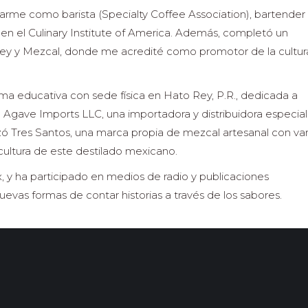
carme como barista (Specialty Coffee Association), bartender
 en el Culinary Institute of America. Además, completó un
ey y Mezcal, donde me acredité como promotor de la cultur
ma educativa con sede física en Hato Rey, P.R., dedicada a
ie a Agave Imports LLC, una importadora y distribuidora especia
zó Tres Santos, una marca propia de mezcal artesanal con var
cultura de este destilado mexicano.
x, y ha participado en medios de radio y publicaciones
vas formas de contar historias a través de los sabores.