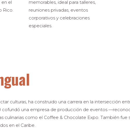
 en el
memorables, ideal para talleres,
 Rico.
reuniones privadas, eventos
corporativos y celebraciones
especiales.
ngual
r culturas, ha construido una carrera en la intersección entr
010 cofundó una empresa de producción de eventos —recono
 culinarias como el Coffee & Chocolate Expo. También fue 
dos en el Caribe.