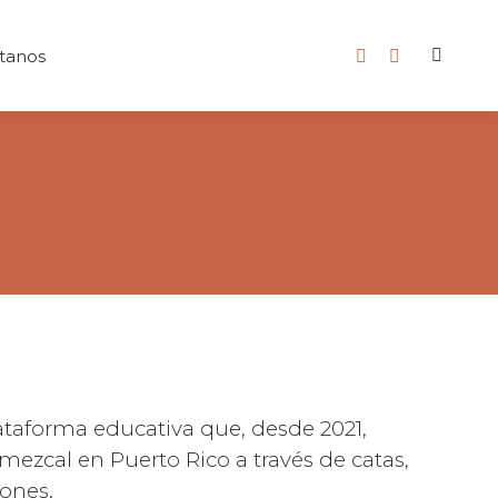
tanos
Search:
Facebook
Instagram
page
page
opens
opens
in
in
new
new
window
window
ataforma educativa que, desde 2021,
 mezcal en Puerto Rico a través de catas,
iones.