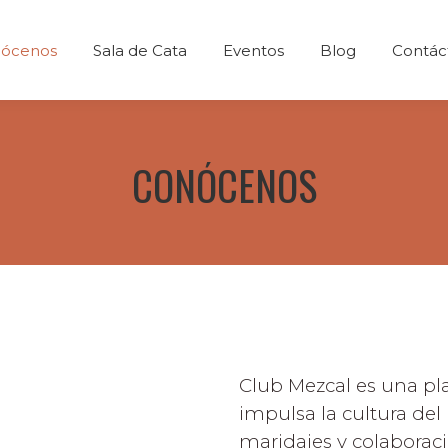
ócenos
Sala de Cata
Eventos
Blog
Contác
CONÓCENOS
Club Mezcal es una pl
impulsa la cultura del
maridajes y colaborac