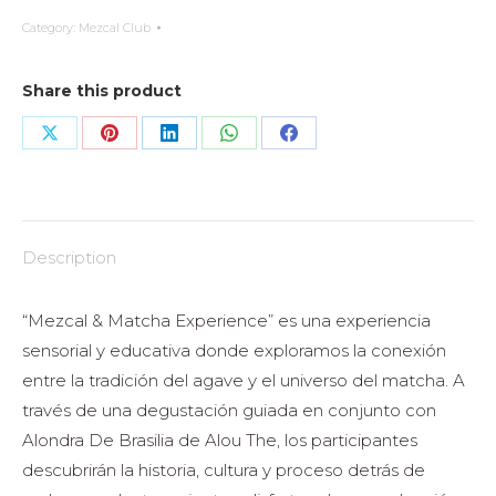
Category:
Mezcal Club
Share this product
Share
Share
Share
Share
Share
on
on
on
on
on
X
Pinterest
LinkedIn
WhatsApp
Facebook
Description
“Mezcal & Matcha Experience” es una experiencia
sensorial y educativa donde exploramos la conexión
entre la tradición del agave y el universo del matcha. A
través de una degustación guiada en conjunto con
Alondra De Brasilia de Alou The, los participantes
descubrirán la historia, cultura y proceso detrás de