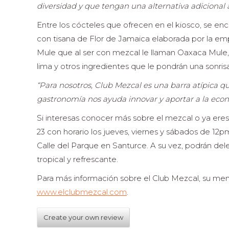
diversidad y que tengan una alternativa adicional a
Entre los cócteles que ofrecen en el kiosco, se en
con tisana de Flor de Jamaica elaborada por la emp
Mule que al ser con mezcal le llaman Oaxaca Mule, 
lima y otros ingredientes que le pondrán una sonris
“Para nosotros, Club Mezcal es una barra atípica q
gastronomía nos ayuda innovar y aportar a la eco
Si interesas conocer más sobre el mezcal o ya eres
23 con horario los jueves, viernes y sábados de 1
Calle del Parque en Santurce. A su vez, podrán de
tropical y refrescante.
Para más información sobre el Club Mezcal, su men
www.elclubmezcal.com
.
Create your own review