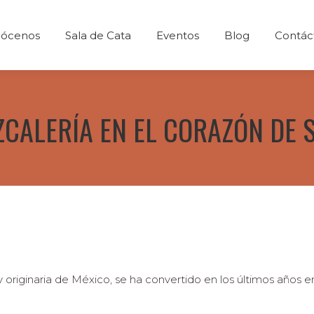
Conócenos
Sala de Cata
Eventos
Blog
ócenos
Sala de Cata
Eventos
Blog
Contác
ZCALERÍA EN EL CORAZÓN DE 
 originaria de México, se ha convertido en los últimos años en