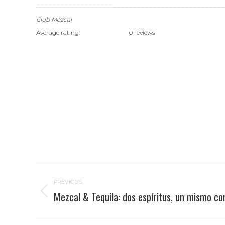
Club Mezcal
Average rating:
0 reviews
Post
PREVIOUS
navigation
Mezcal & Tequila: dos espíritus, un mismo co
Previous
post: