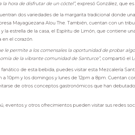
 la hora de disfrutar de un cóctel”,
expresó González, que es 
cuentran dos variedades de la margarita tradicional donde una
resa Mayagüezana Alou The. También, cuentan con un tributo a
y la estrella de la casa, el Espíritu de Limón, que contiene 
a en el corazón.
ue le permite a los comensales la oportunidad de probar algo
nomía de la vibrante comunidad de Santurce”,
compartió el L
 fanático de esta bebida, puedes visitar esta Mezcalería San
2pm a 10pm y los domingos y lunes de 12pm a 8pm. Cuentan con
leitarse de otros conceptos gastronómicos que han debutado 
ú, eventos y otros ofrecimientos pueden visitar sus redes so