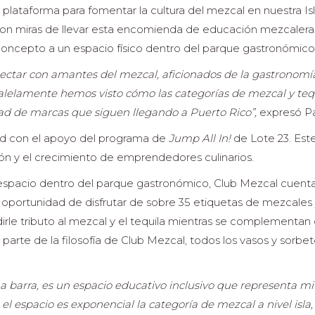
plataforma para fomentar la cultura del mezcal en nuestra Is
on miras de llevar esta encomienda de educación mezcalera al
concepto a un espacio físico dentro del parque gastronómico
tar con amantes del mezcal, aficionados de la gastronomía
aralelamente hemos visto cómo las categorías de mezcal y t
idad de marcas que siguen llegando a Puerto Rico”,
expresó Pa
ad con el apoyo del programa de
Jump All In!
de Lote 23. Est
ón y el crecimiento de emprendedores culinarios.
 espacio dentro del parque gastronómico, Club Mezcal cuen
portunidad de disfrutar de sobre 35 etiquetas de mezcales y t
dirle tributo al mezcal y el tequila mientras se complementan
parte de la filosofía de Club Mezcal, todos los vasos y sorbet
barra, es un espacio educativo inclusivo que representa mi 
l espacio es exponencial la categoría de mezcal a nivel isla